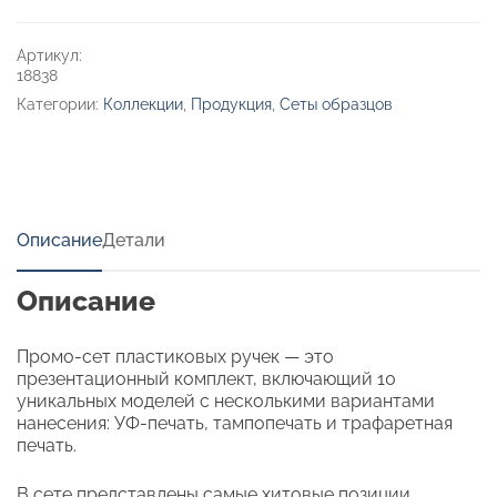
2.0
Артикул:
18838
Категории:
Коллекции
,
Продукция
,
Сеты образцов
Описание
Детали
Описание
Промо-сет пластиковых ручек — это
презентационный комплект, включающий 10
уникальных моделей с несколькими вариантами
нанесения: УФ-печать, тампопечать и трафаретная
печать.
В сете представлены самые хитовые позиции