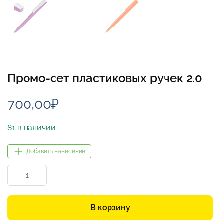
Промо-сет пластиковых ручек 2.0
700,00
₽
81 в наличии
Добавить нанесение
Количество
товара
Промо-
сет
В корзину
пластиковых
ручек