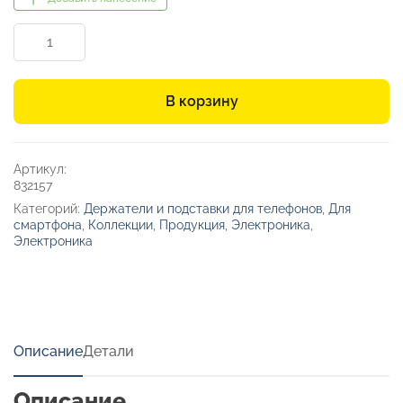
Количество
товара
Ремешок
на
В корзину
шею
для
телефона
«Риксо»
Артикул:
832157
Категорий:
Держатели и подставки для телефонов
,
Для
смартфона
,
Коллекции
,
Продукция
,
Электроника
,
Электроника
Описание
Детали
Описание