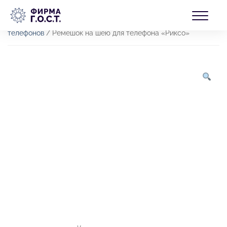
Перейти
БЛОГ
к
Главная
/
Товары
/
Продукция
/
Электроника
/
Для
содержимому
смартфона
/
Держатели и подставки для
телефонов
/ Ремешок на шею для телефона «Риксо»
КОНТАКТЫ