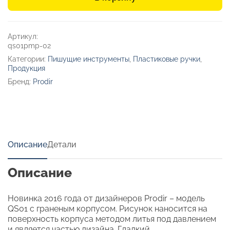
пластиковая
шариковая
Prodir
Артикул:
QS
qs01pmp-02
01
Категории:
Пишущие инструменты
,
Пластиковые ручки
,
PMP
Продукция
Бренд:
Prodir
Описание
Детали
Описание
Новинка 2016 года от дизайнеров Prodir – модель
QS01 с граненым корпусом. Рисунок наносится на
поверхность корпуса методом литья под давлением
и является частью дизайна. Гладкий,