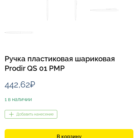
Ручка пластиковая шариковая
Prodir QS 01 PMP
442,62
₽
1 в наличии
Добавить нанесение
Количество
товара
В корзину
Ручка