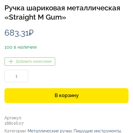
Ручка шариковая металлическая
«Straight M Gum»
683,31
₽
100 в наличии
Добавить нанесение
Количество
товара
Ручка
шариковая
В корзину
металлическая
«Straight
M
Gum»
Артикул:
188016.07
Категории:
Металлические ручки
,
Пишущие инструменты
,