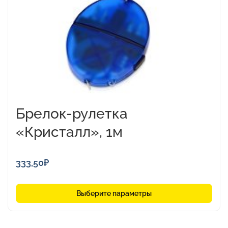
можно
выбрать
на
странице
товара.
Брелок-рулетка
«Кристалл», 1м
333,50
₽
Выберите параметры