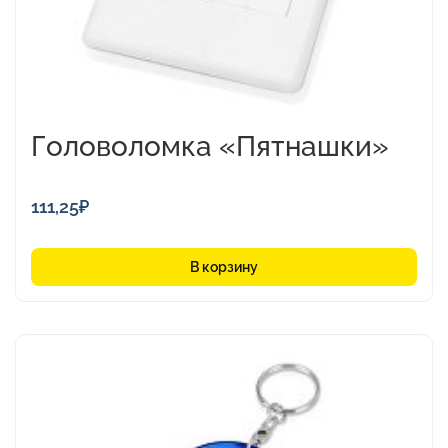
Головоломка «Пятнашки»
111,25
₽
В корзину
Этот
товар
имеет
несколько
вариаций.
Опции