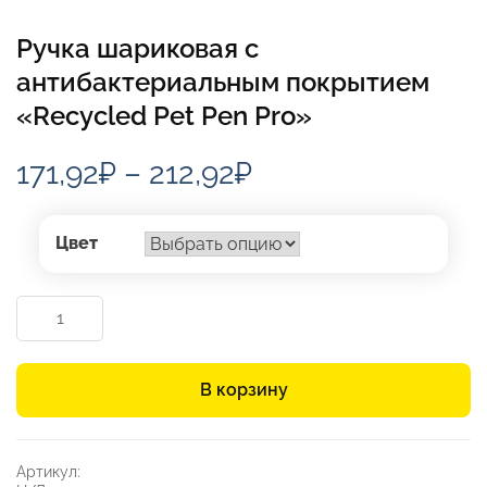
Ручка шариковая с
антибактериальным покрытием
«Recycled Pet Pen Pro»
Диапазон
171,92
₽
–
212,92
₽
цен:
171,92₽
Цвет
–
Количество
212,92₽
товара
Ручка
шариковая
В корзину
с
антибактериальным
покрытием
«Recycled
Артикул:
Pet