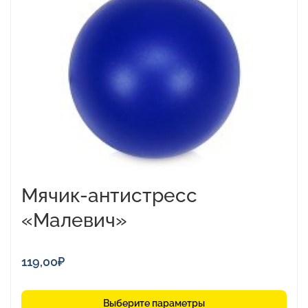
несколько
вариаций.
Опции
можно
выбрать
на
странице
товара.
Мячик-антистресс
«Малевич»
119,00
₽
Выберите параметры