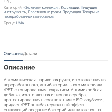
Н/Д
Pen
Категорий:
«Зеленая» коллекция
,
Коллекции
,
Пишущие
Pro»
инструменты
,
Пластиковые ручки
,
Продукция
,
Товары из
переработанных материалов
Бренд:
UMA
Описание
Детали
Описание
Автоматическая шариковая ручка, изготовленная из
переработанного, антибактериального материала
rPET, с тонированным покрытием. Антимикробная
добавка, изготовленная из ионов серебра,
протестированная в соответствии с ISO 22196:2011,
придает rPET антибактериальный эффект,
снижающий оседание бактерий или патогенов на