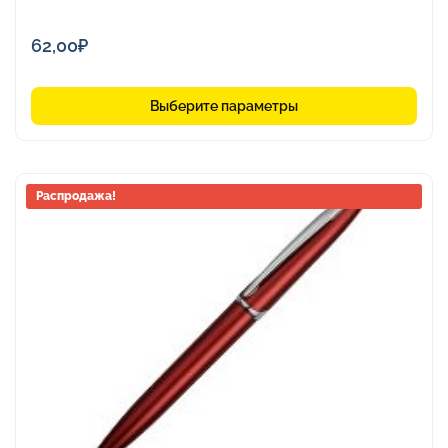
62,00
₽
Выберите параметры
Этот
Распродажа!
товар
имеет
несколько
вариаций.
Опции
можно
выбрать
на
странице
товара.