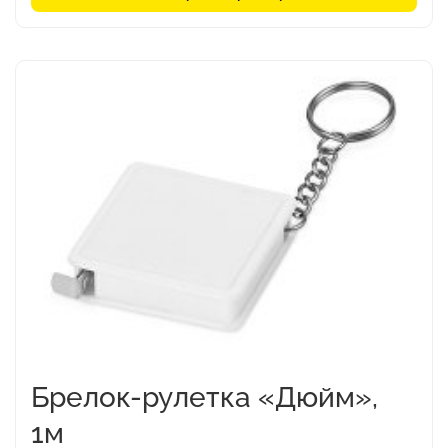
Этот
товар
имеет
несколько
вариаций.
Опции
можно
выбрать
на
странице
товара.
Брелок-рулетка «Дюйм»,
1м