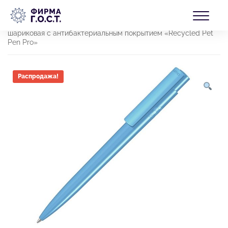
Перейти
БЛОГ
к
Главная
/
Товары
/
Продукция
/
Коллекции
/
«Зеленая»
содержимому
коллекция
/
Товары из переработанных материалов
/ Ручка
шариковая с антибактериальным покрытием «Recycled Pet
Pen Pro»
КОНТАКТЫ
Распродажа!