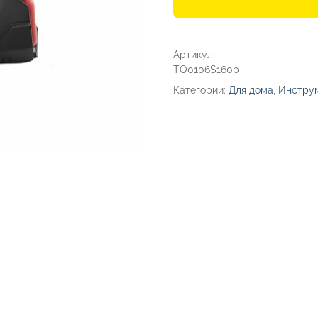
Рулетка
PICK,
Артикул:
5м
TO0106S160p
Категории:
Для дома
,
Инструм