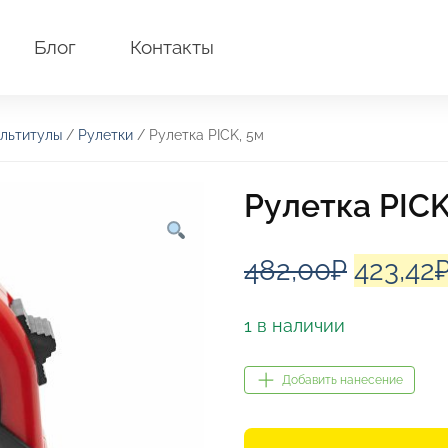
Блог
Контакты
льтитулы
/
Рулетки
/ Рулетка PICK, 5м
Рулетка PICK
Первон
482,00
₽
423,42
цена
1 в наличии
состав
Добавить нанесение
482,00₽
Количество
товара