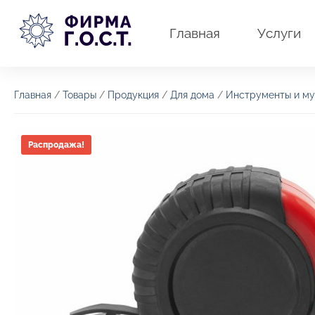
Перейти
к
Главная
Услуги
содержимому
Главная
/
Товары
/
Продукция
/
Для дома
/
Инструменты и му
Распродажа!