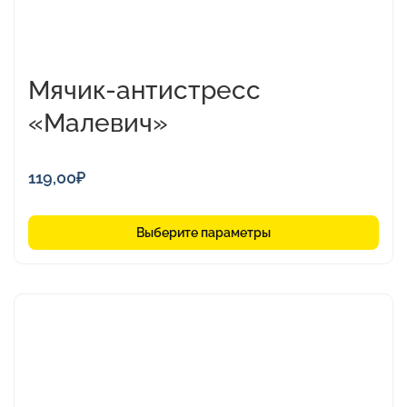
Мячик-антистресс
«Малевич»
119,00
₽
Выберите параметры
Этот
товар
имеет
несколько
вариаций.
Опции