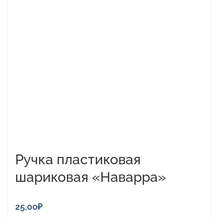
товар
имеет
несколько
вариаций.
Опции
можно
выбрать
на
странице
товара.
Ручка пластиковая
шариковая «Наварра»
25,00
₽