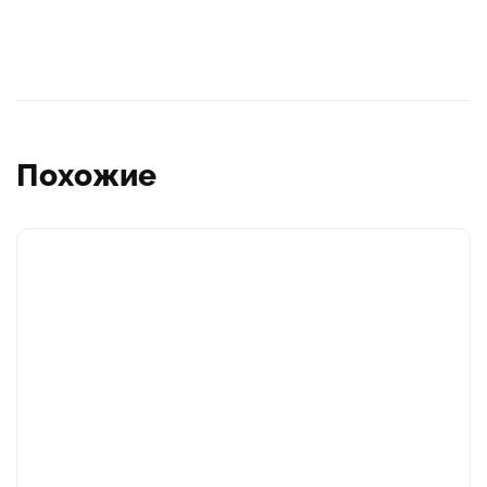
Похожие
Этот
товар
имеет
несколько
вариаций.
Опции
можно
выбрать
на
странице
товара.