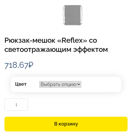
Рюкзак-мешок «Reflex» со
светоотражающим эффектом
718,67
₽
Цвет
Количество
товара
Рюкзак-
мешок
В корзину
«Reflex»
со