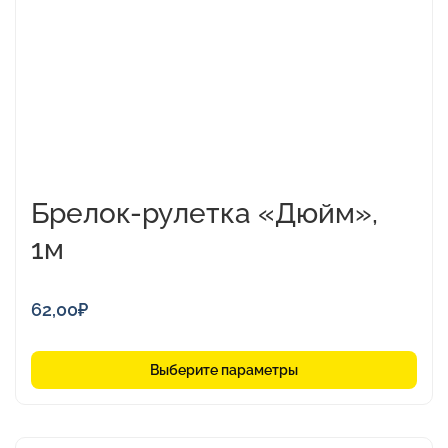
можно
выбрать
на
странице
товара.
Брелок-рулетка «Дюйм»,
1м
62,00
₽
Выберите параметры
Этот