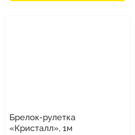
Этот
товар
имеет
несколько
вариаций.
Опции
можно
выбрать
на
странице
товара.
Брелок-рулетка
«Кристалл», 1м