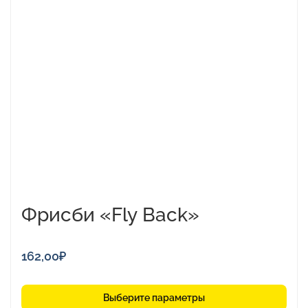
товар
имеет
несколько
вариаций.
Опции
можно
выбрать
на
странице
товара.
Фрисби «Fly Back»
162,00
₽
Выберите параметры