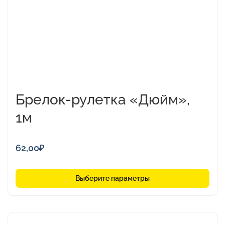
выбрать
на
странице
товара.
Брелок-рулетка «Дюйм»,
1м
62,00
₽
Выберите параметры
Этот