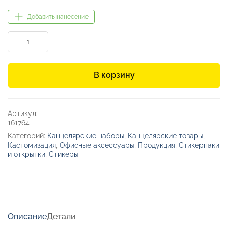
Добавить нанесение
Количество
товара
Сет
объемных
В корзину
стикеров
из
эпоксидной
смолы
Артикул:
вертикальный
161764
Категорий:
Канцелярские наборы
,
Канцелярские товары
,
Кастомизация
,
Офисные аксессуары
,
Продукция
,
Стикерпаки
и открытки
,
Стикеры
Описание
Детали