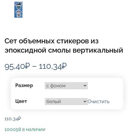
Сет объемных стикеров из
эпоксидной смолы вертикальный
Диапазон
95,40
₽
–
110,34
₽
цен:
95,40₽
Размер
–
Цвет
Очистить
110,34₽
110,34
₽
100058 в наличии