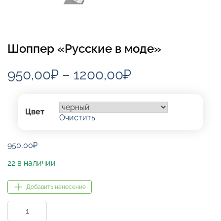
Шоппер «Русские в моде»
Диапазон
950,00
₽
–
1200,00
₽
цен:
950,00₽
Цвет
Очистить
–
1200,00₽
950,00
₽
22 в наличии
Добавить нанесение
Количество
товара