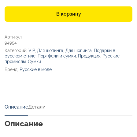
Шоппер
«Русские
В корзину
в
моде»
Артикул:
94954
Категорий:
VIP
,
Для шопинга
,
Для шопинга
,
Подарки в
русском стиле
,
Портфели и сумки
,
Продукция
,
Русские
промыслы
,
Сумки
Бренд:
Русские в моде
Описание
Детали
Описание