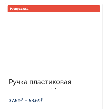
Этот
Распродажа!
товар
имеет
несколько
вариаций.
Опции
можно
выбрать
на
странице
товара.
Ручка пластиковая
шариковая «Империал»
Диапазон
37,50
₽
–
53,50
₽
цен: