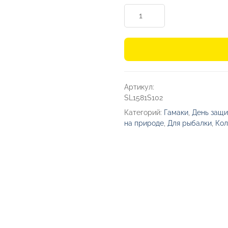
Количество
товара
Складной
уличный
стул
с
Артикул:
термосумкой
SL1581S102
KOVAL
Категорий:
Гамаки
,
День защи
на природе
,
Для рыбалки
,
Кол