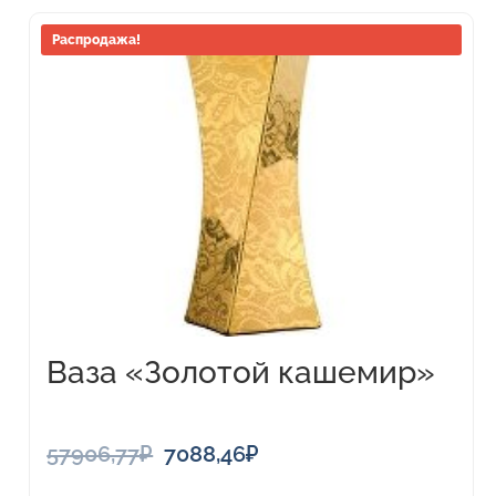
Распродажа!
Ваза «Золотой кашемир»
Первоначальная
Текущая
57906,77
₽
7088,46
₽
цена
цена: