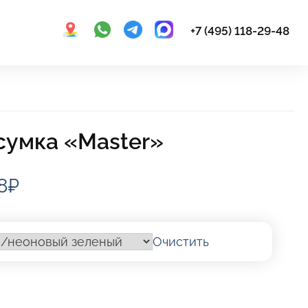
+7 (495) 118-29-48
сумка «Master»
Диапазон
8
₽
цен:
465,00₽
Очистить
–
я
я
847,38₽