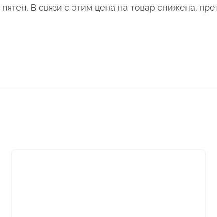
ятен. В связи с этим цена на товар снижена, пре
Этот
товар
имеет
несколько
вариаций.