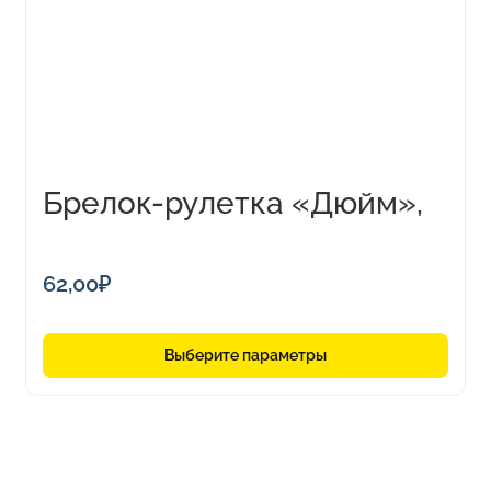
Опции
можно
выбрать
на
странице
товара.
Брелок-рулетка «Дюйм»,
1м
62,00
₽
Выберите параметры