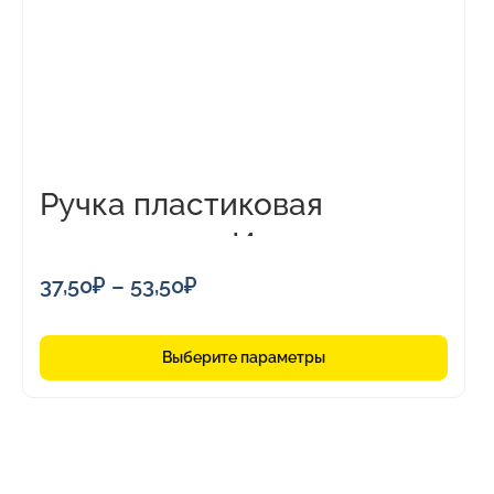
Опции
можно
выбрать
на
странице
товара.
Ручка пластиковая
шариковая «Империал»
Диапазон
37,50
₽
–
53,50
₽
цен:
37,50₽
Выберите параметры
–
53,50₽