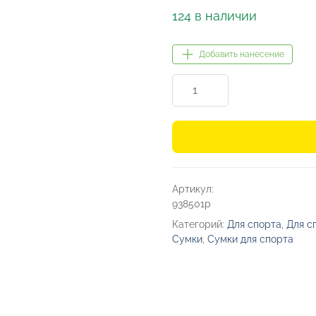
цена
цена:
124 в наличии
составляла
467,00₽.
733,53₽.
Добавить нанесение
Количество
товара
Спортивная
сумка
«Master»
Артикул:
938501p
Категорий:
Для спорта
,
Для с
Сумки
,
Сумки для спорта