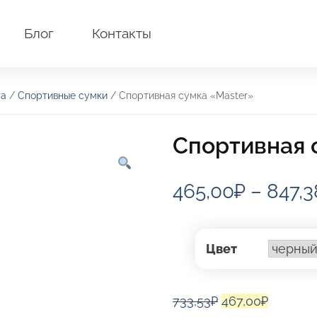
Блог
Контакты
та
/
Спортивные сумки
/ Спортивная сумка «Master»
Спортивная 
465,00
₽
–
847,3
Цвет
Первоначальна
Текуща
733,53
₽
467,00
₽