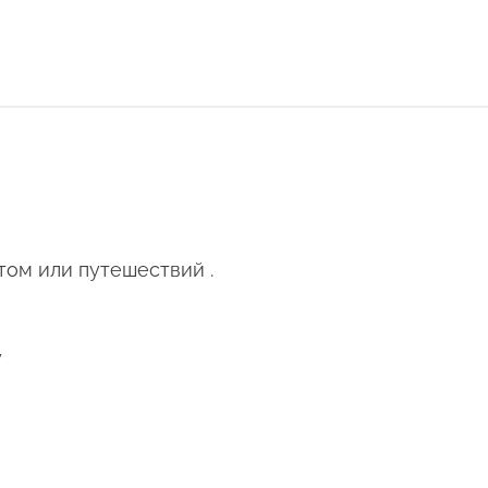
том или путешествий .
у