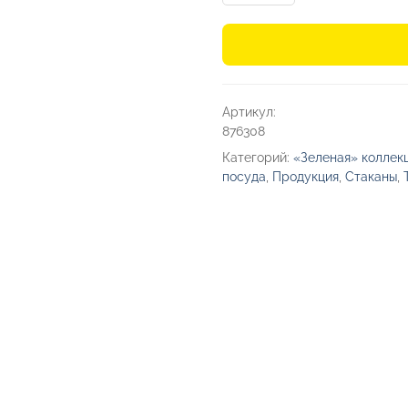
Стакан
«Probka»
с
двойными
Артикул:
стенками
876308
Категорий:
«Зеленая» коллек
посуда
,
Продукция
,
Стаканы
,