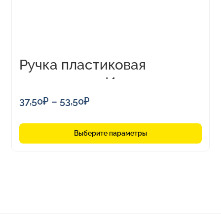
выбрать
на
странице
товара.
Ручка пластиковая
шариковая «Империал»
Диапазон
37,50
₽
–
53,50
₽
цен:
37,50₽
Выберите параметры
–
53,50₽