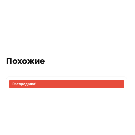
Похожие
Этот
Распродажа!
товар
имеет
несколько
вариаций.
Опции
можно