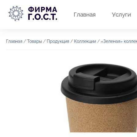
Перейти
к
Главная
Услуги
содержимому
Главная
/
Товары
/
Продукция
/
Коллекции
/
«Зеленая» колле