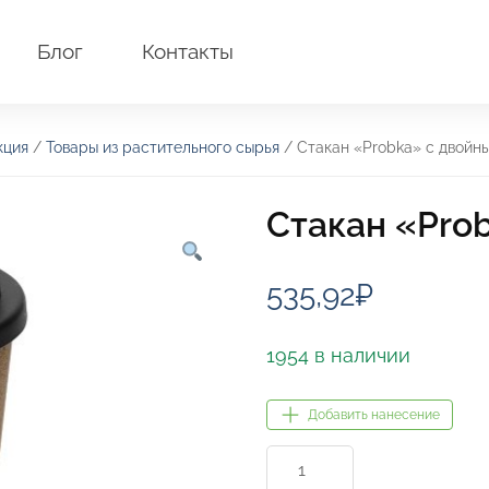
Блог
Контакты
кция
/
Товары из растительного сырья
/ Стакан «Probka» с двойн
Стакан «Pro
535,92
₽
1954 в наличии
Добавить нанесение
Количество
товара