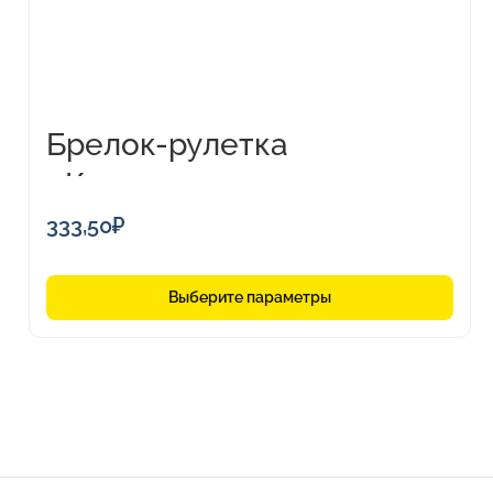
выбрать
на
странице
товара.
Брелок-рулетка
«Кристалл», 1м
333,50
₽
Выберите параметры