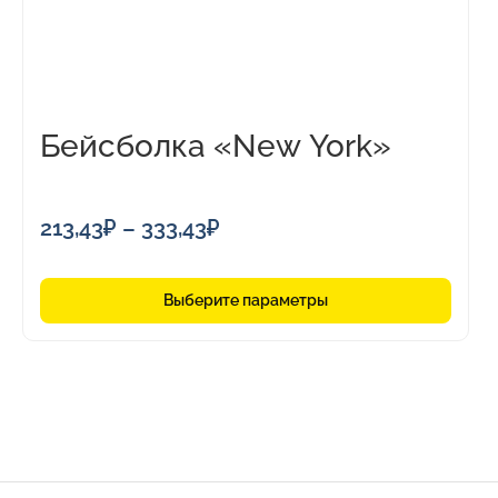
выбрать
на
странице
товара.
Бейсболка «New York»
Диапазон
213,43
₽
–
333,43
₽
цен:
213,43₽
Выберите параметры
–
333,43₽