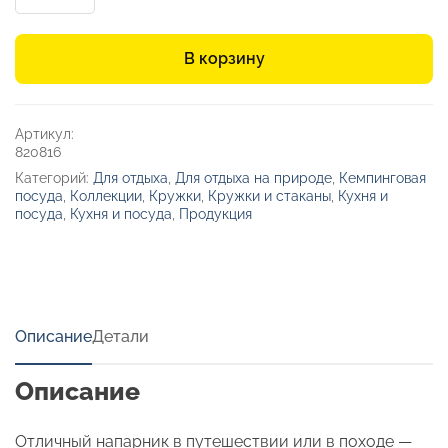
товара
Стальная
кружка
В корзину
с
двойными
стенками
«Climber»
Артикул:
820816
Категорий:
Для отдыха
,
Для отдыха на природе
,
Кемпинговая
посуда
,
Коллекции
,
Кружки
,
Кружки и стаканы
,
Кухня и
посуда
,
Кухня и посуда
,
Продукция
Описание
Детали
Описание
Отличный напарник в путешествии или в походе —