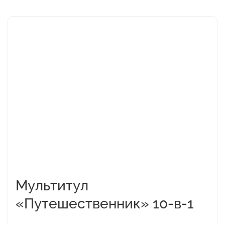
Этот
товар
имеет
несколько
вариаций.
Опции
можно
выбрать
на
странице
товара.
Мультитул
«Путешественник» 10-в-1