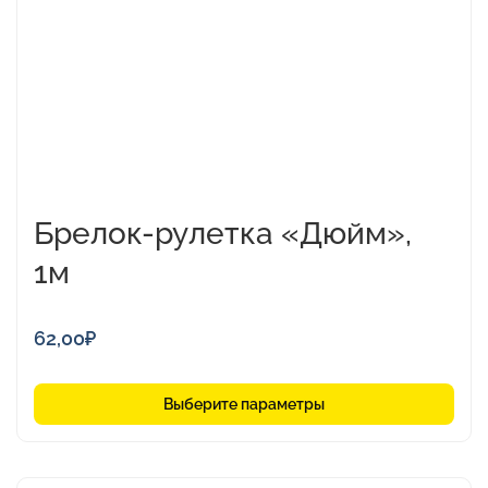
можно
выбрать
на
странице
товара.
Брелок-рулетка «Дюйм»,
1м
62,00
₽
Выберите параметры
Этот