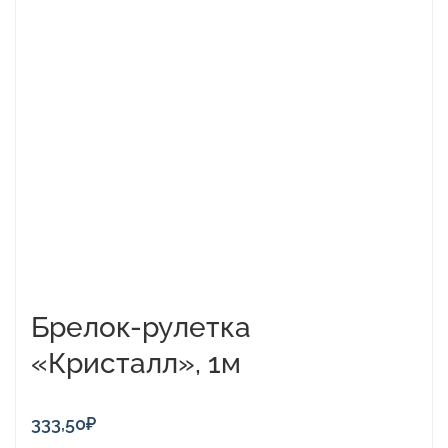
товар
имеет
несколько
вариаций.
Опции
можно
выбрать
на
странице
товара.
Брелок-рулетка
«Кристалл», 1м
333,50
₽