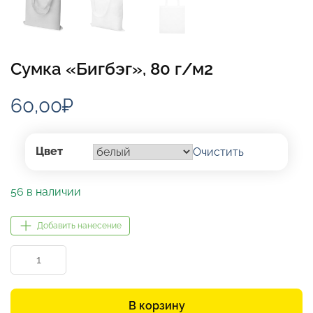
Сумка «Бигбэг», 80 г/м2
60,00
₽
Цвет
Очистить
56 в наличии
Добавить нанесение
Количество
товара
Сумка
«Бигбэг»,
В корзину
80