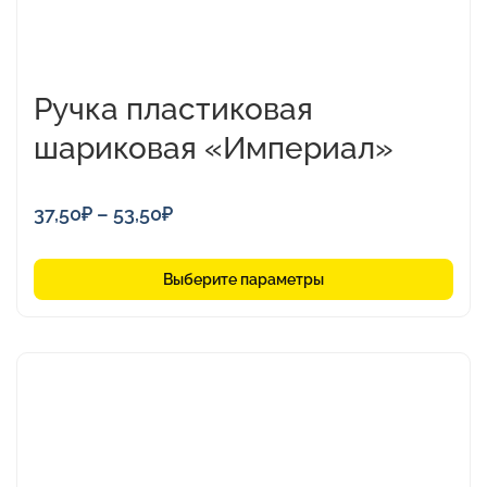
Ручка пластиковая
шариковая «Империал»
Диапазон
37,50
₽
–
53,50
₽
цен:
37,50₽
Выберите параметры
–
53,50₽
Этот
товар
имеет
несколько
вариаций.
Опции