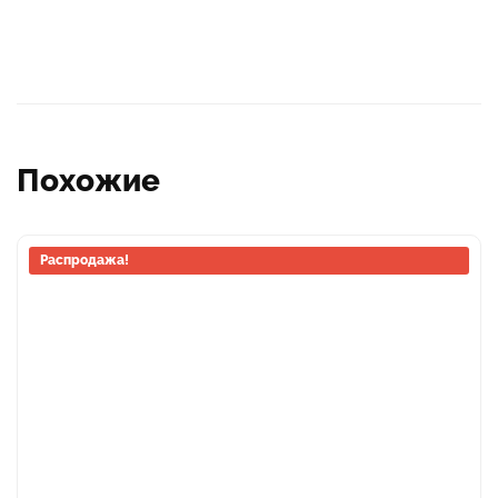
Похожие
Этот
Распродажа!
товар
имеет
несколько
вариаций.
Опции
можно
выбрать
на
странице
товара.