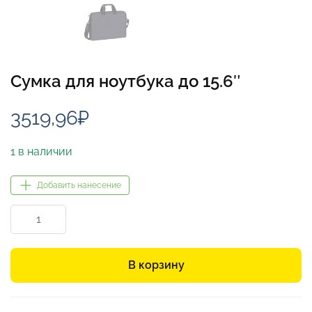
Сумка для ноутбука до 15.6″
3519,96
₽
1 в наличии
Добавить нанесение
Количество
товара
Сумка
для
В корзину
ноутбука
до
15.6"