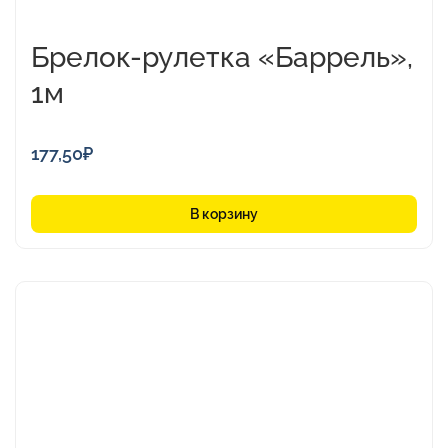
Брелок-рулетка «Баррель»,
1м
177,50
₽
В корзину
Этот
товар
имеет
несколько
вариаций.
Опции
можно
выбрать