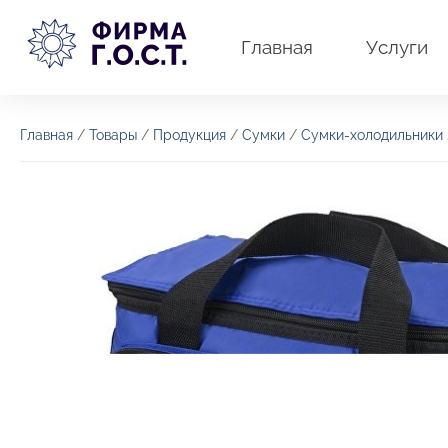
Перейти
к
Главная
Услуги
содержимому
Главная
/
Товары
/
Продукция
/
Сумки
/
Сумки-холодильники