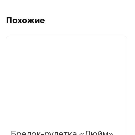
Похожие
Этот
товар
имеет
несколько
вариаций.
Опции
можно
выбрать
на
странице
товара.
Брелок-рулетка «Дюйм»,