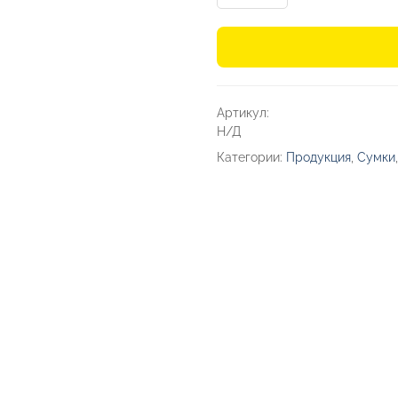
товара
Сумка-
холодильник
«Камайоре»
Артикул:
Н/Д
Категории:
Продукция
,
Сумки