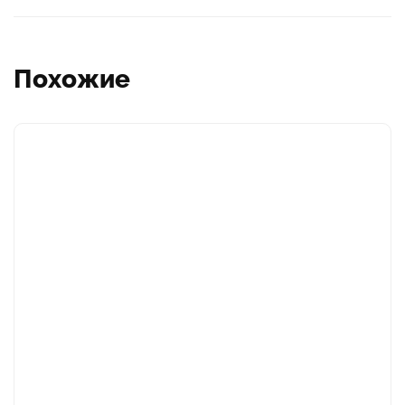
Похожие
Этот
товар
имеет
несколько
вариаций.
Опции
можно
выбрать
на
странице
товара.