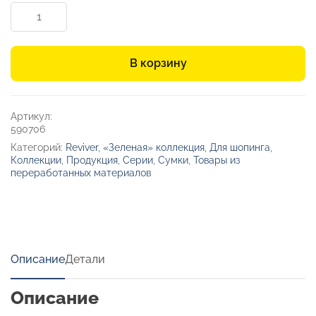
Количество
товара
Сумка-
шоппер
В корзину
Reviver
из
нетканого
переработанного
Артикул:
материала
590706
RPET
Категорий:
Reviver
,
«Зеленая» коллекция
,
Для шопинга
,
Коллекции
,
Продукция
,
Серии
,
Сумки
,
Товары из
переработанных материалов
Описание
Детали
Описание