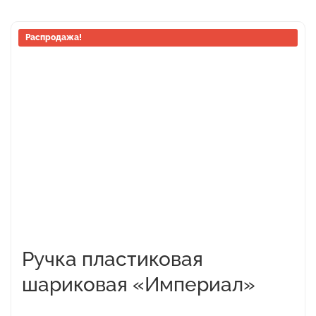
Этот
Распродажа!
товар
имеет
несколько
вариаций.
Опции
можно
выбрать
на
странице
товара.
Ручка пластиковая
шариковая «Империал»