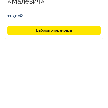
«Малевич»
119,00
₽
Выберите параметры
Этот
товар
имеет
несколько
вариаций.
Опции
можно
выбрать
на
странице
товара.