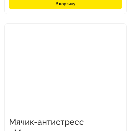
В корзину
Этот
товар
имеет
несколько
вариаций.
Опции
можно
выбрать
на
странице
товара.
Мячик-антистресс