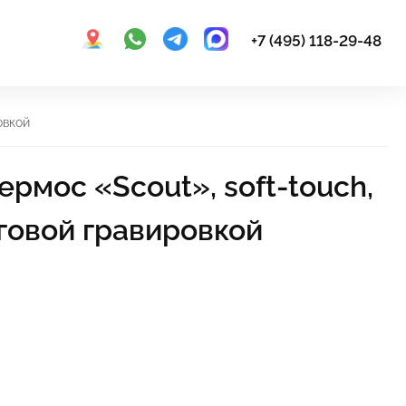
+7 (495) 118-29-48
овкой
рмос «Scout», soft-touch,
уговой гравировкой