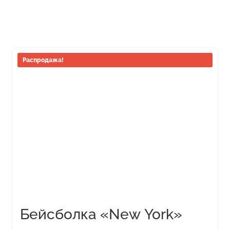
Этот
Распродажа!
товар
имеет
несколько
вариаций.
Опции
можно
выбрать
на
странице
товара.
Бейсболка «New York»