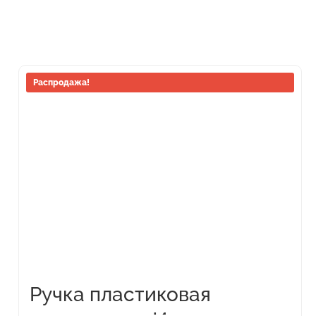
Этот
Распродажа!
товар
имеет
несколько
вариаций.
Опции
можно
выбрать
на
странице
товара.
Ручка пластиковая