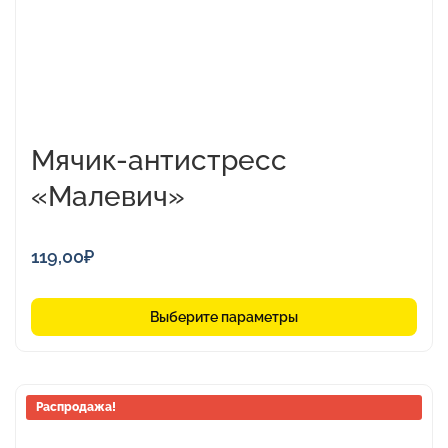
странице
товара.
Мячик-антистресс
«Малевич»
119,00
₽
Выберите параметры
Этот
Распродажа!
товар
имеет