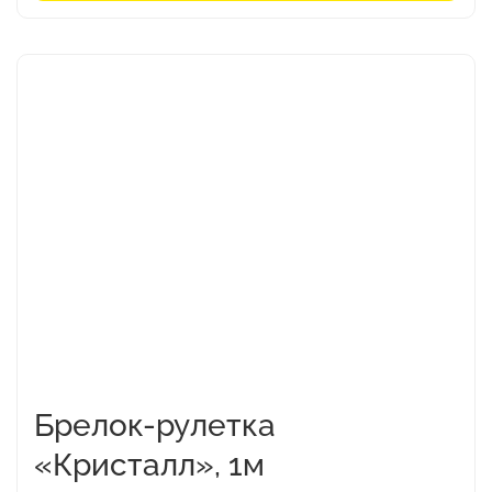
53,50₽
Этот
товар
имеет
несколько
вариаций.
Опции
можно
выбрать
на
странице
товара.
Брелок-рулетка
«Кристалл», 1м