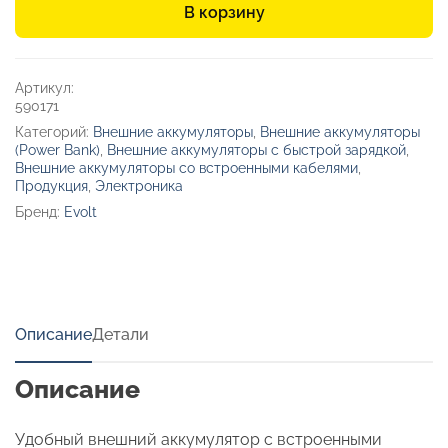
В корзину
со
встроенными
кабелями
«Фрэйм
Артикул:
Квик»,
590171
быстрая
Категорий:
Внешние аккумуляторы
,
Внешние аккумуляторы
зарядка,
(Power Bank)
,
Внешние аккумуляторы с быстрой зарядкой
,
10000
Внешние аккумуляторы со встроенными кабелями
,
мАч
Продукция
,
Электроника
Бренд:
Evolt
Описание
Детали
Описание
Удобный внешний аккумулятор с встроенными