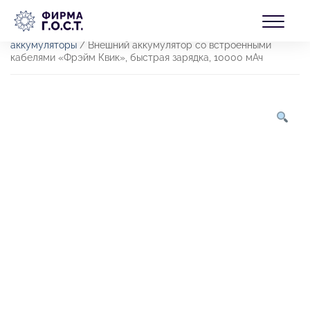
Перейти
БЛОГ
к
Главная
/
Товары
/
Продукция
/
Электроника
/
Внешние
содержимому
аккумуляторы (Power Bank)
/
Внешние
аккумуляторы
/ Внешний аккумулятор со встроенными
кабелями «Фрэйм Квик», быстрая зарядка, 10000 мАч
КОНТАКТЫ