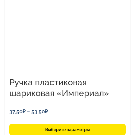
несколько
вариаций.
Опции
можно
выбрать
на
странице
товара.
Ручка пластиковая
шариковая «Империал»
Диапазон
37,50
₽
–
53,50
₽
цен:
37,50₽
Выберите параметры
–