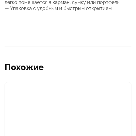
легко помещается в карман, сумку или портфель.
— Упаковка с удобным и быстрым открытием
Похожие
Этот
товар
имеет
несколько
вариаций.
Опции
можно
выбрать
на