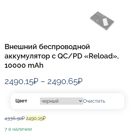
Внешний беспроводной
аккумулятор c QC/PD «Reload»,
10000 mAh
Диапазон
2490,15
₽
–
2490,65
₽
цен:
2490,15₽
Цвет
Очистить
–
Первоначальная
Текущая
4336,92
₽
2490,15
₽
2490,65₽
цена
цена:
7 в наличии
составляла
2490,15₽.