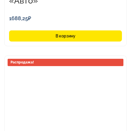
«Авто»
1688,25
₽
В корзину
Этот
Распродажа!
товар
имеет
несколько
вариаций.
Опции
можно
выбрать
на
странице
товара.