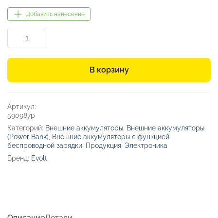
4336,92₽.
Добавить нанесение
Количество
товара
Внешний
беспроводной
В корзину
аккумулятор
c
QC/PD
«Reload»,
Артикул:
10000
590987p
mAh
Категорий:
Внешние аккумуляторы
,
Внешние аккумуляторы
(Power Bank)
,
Внешние аккумуляторы с функцией
беспроводной зарядки
,
Продукция
,
Электроника
Бренд:
Evolt
Описание
Детали