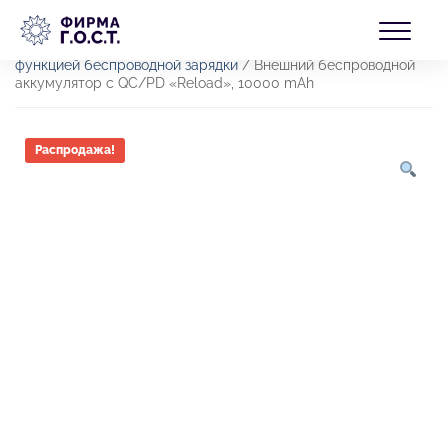
Перейти
БЛОГ
к
Главная
/
Товары
/
Продукция
/
Электроника
/
Внешние
содержимому
аккумуляторы (Power Bank)
/
Внешние аккумуляторы с
функцией беспроводной зарядки
/ Внешний беспроводной
аккумулятор c QC/PD «Reload», 10000 mAh
КОНТАКТЫ
Распродажа!