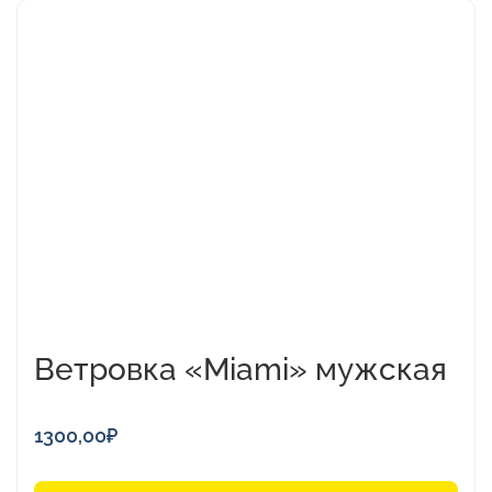
Этот
товар
имеет
несколько
вариаций.
Опции
можно
выбрать
на
странице
товара.
Ветровка «Miami» мужская
1300,00
₽