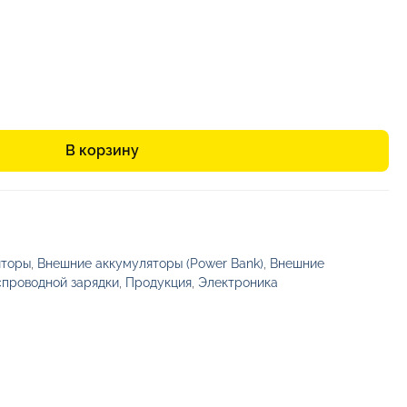
вляла
2696,23₽.
61₽.
В корзину
яторы
,
Внешние аккумуляторы (Power Bank)
,
Внешние
спроводной зарядки
,
Продукция
,
Электроника