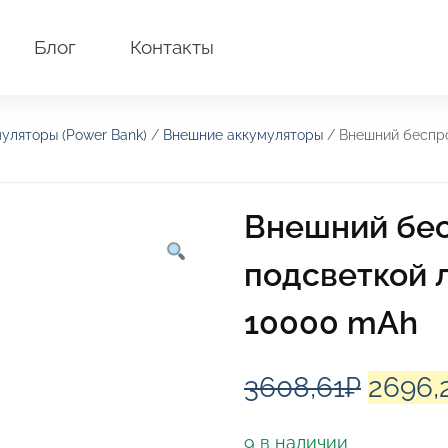
Блог
Контакты
уляторы (Power Bank)
/
Внешние аккумуляторы
/ Внешний беспров
Внешний бес
подсветкой л
10000 mAh
Перво
3608,61
₽
2696,
цена
9 в наличии