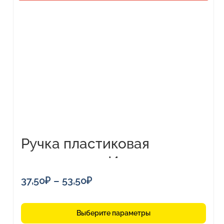
товар
имеет
несколько
вариаций.
Опции
можно
выбрать
на
странице
товара.
Ручка пластиковая
шариковая «Империал»
Диапазон
37,50
₽
–
53,50
₽
цен:
37,50₽
Выберите параметры