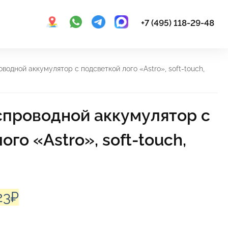
+7 (495) 118-29-48
одной аккумулятор с подсветкой лого «Astro», soft-touch,
проводной аккумулятор с
ого «Astro», soft-touch,
начальная
Текущая
23
₽
цена: