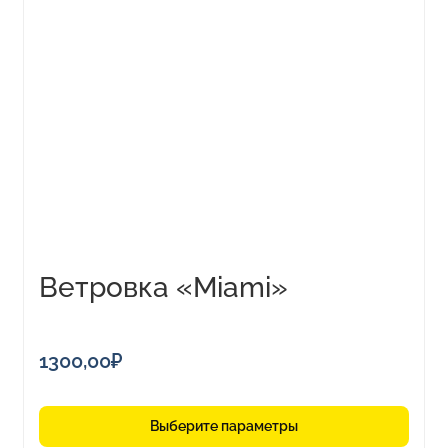
товар
имеет
несколько
вариаций.
Опции
можно
выбрать
на
странице
товара.
Ветровка «Miami»
мужская
1300,00
₽
Выберите параметры