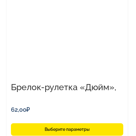
товар
имеет
несколько
вариаций.
Опции
можно
выбрать
на
странице
товара.
Брелок-рулетка «Дюйм»,
1м
62,00
₽
Выберите параметры