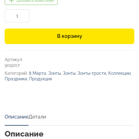
Добавить нанесение
Количество
товара
Зонт-
трость
В корзину
полуавтомат
«Wetty»
с
проявляющимся
Артикул:
рисунком
909207
Категорий:
8 Марта
,
Зонты
,
Зонты
,
Зонты-трости
,
Коллекции
,
Праздники
,
Продукция
Описание
Детали
Описание