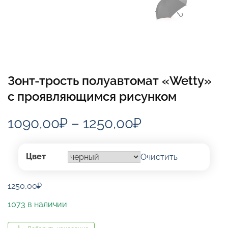
Зонт-трость полуавтомат «Wetty»
с проявляющимся рисунком
Диапазон
1090,00
₽
–
1250,00
₽
цен:
1090,00₽
Цвет
Очистить
–
1250,00
₽
1250,00₽
1073 в наличии