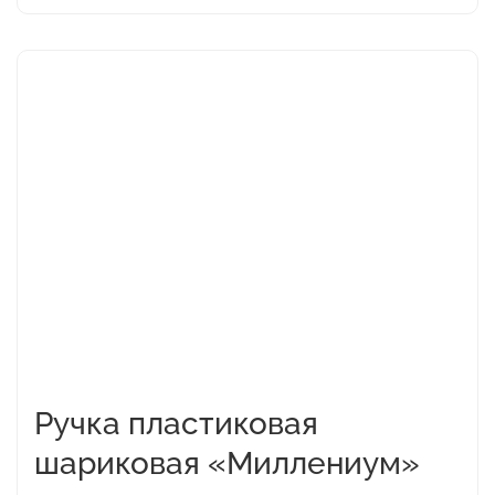
Этот
товар
имеет
несколько
вариаций.
Опции
можно
выбрать
на
странице
товара.
Ручка пластиковая
шариковая «Миллениум»