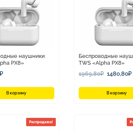
водные наушники
Беспроводные науш
pha PX8»
TWS «Alpha PX8»
Первона
₽
1969,80
₽
1480,80
₽
цена
составл
В корзину
В корзину
1969,80₽.
Этот
Распродажа!
Р
товар