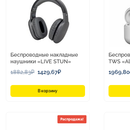
Беспроводные накладные
Беспро
наушники «LIVE STUN»
TWS «Al
Первоначальная
Текущая
1882,83
₽
1429,67
₽
1969,80
цена
цена:
составляла
1429,67₽.
В корзину
1882,83₽.
Распродажа!