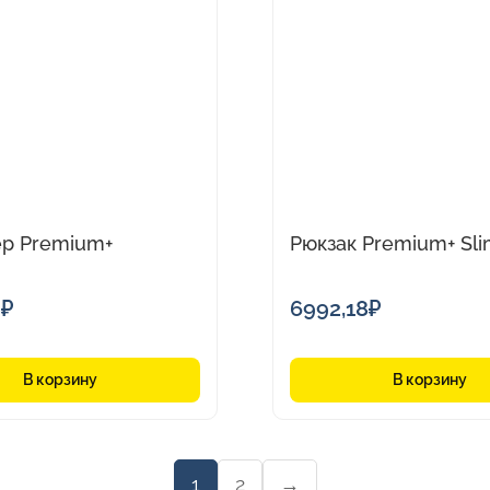
р Premium+
Рюкзак Premium+ Sl
8
₽
6992,18
₽
В корзину
В корзину
1
2
→