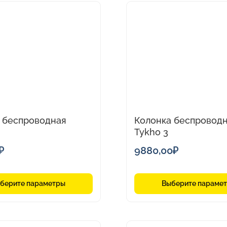
Этот
товар
имеет
о
несколько
вариаций.
Опции
можно
выбрать
на
 беспроводная
Колонка беспровод
странице
Tykho 3
товара.
₽
9880,00
₽
берите параметры
Выберите параме