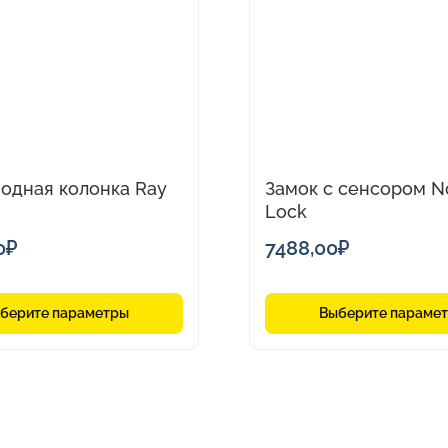
имеет
о
несколько
вариаций.
Опции
можно
выбрать
на
одная колонка Ray
Замок с сенсором 
странице
Lock
товара.
0
₽
7488,00
₽
берите параметры
Выберите параме