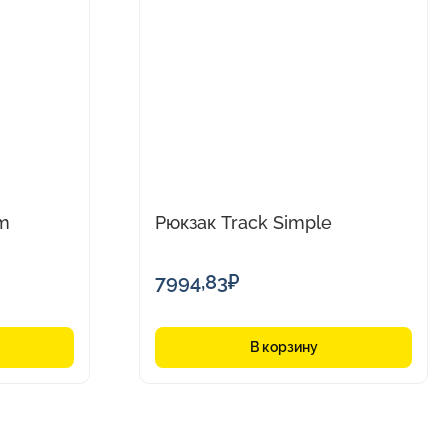
im
Рюкзак Track Simple
7994,83
₽
В корзину