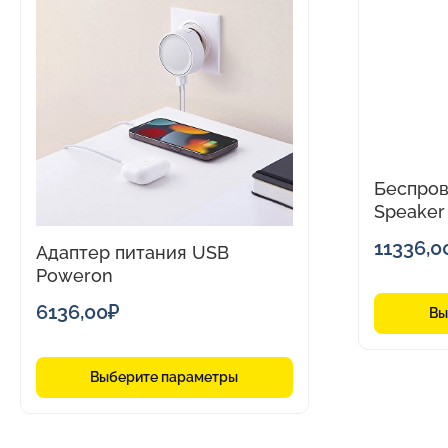
имеет
имеет
несколько
нескольк
вариаций.
вариаций.
Опции
Опции
можно
можно
выбрать
выбрать
на
на
Беспров
странице
странице
Speaker
товара.
товара.
11336,0
Адаптер питания USB
Poweron
6136,00
₽
Вы
Выберите параметры