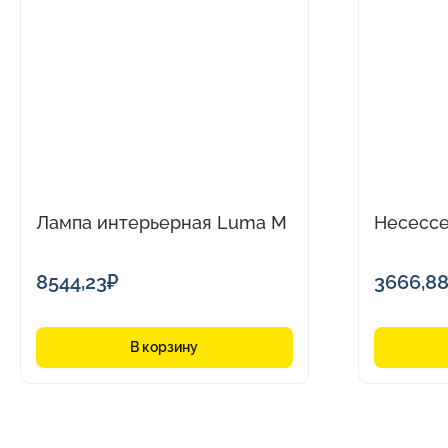
Лампа интерьерная Luma M
Несессе
8544,23
₽
3666,8
В корзину