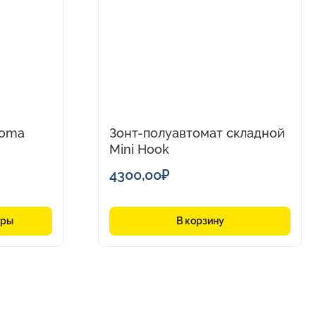
Noma
Зонт-полуавтомат складной
Mini Hook
4300,00
₽
тры
В корзину