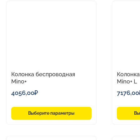
Этот
Этот
товар
товар
имеет
имеет
несколько
нескольк
вариаций.
вариаций.
Опции
Опции
можно
можно
выбрать
выбрать
на
на
Колонка беспроводная
Колонка
странице
странице
Mino+
Mino+ L
товара.
товара.
4056,00
₽
7176,00
Выберите параметры
Вы