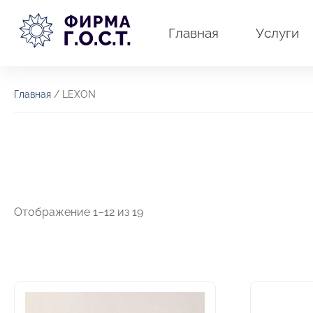
Перейти
к
Главная
Услуги
содержимому
Главная
/ LEXON
Отображение 1–12 из 19
Этот
Этот
товар
товар