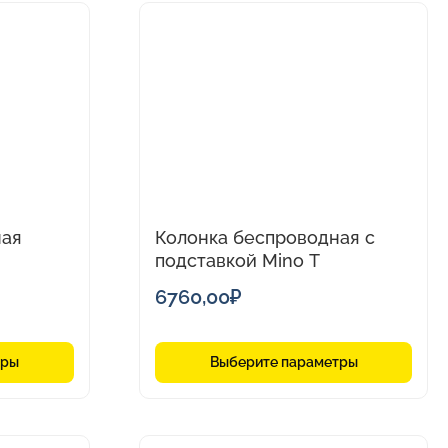
Этот
товар
имеет
несколько
вариаций.
Опции
можно
выбрать
на
ная
Колонка беспроводная с
странице
подставкой Mino T
товара.
6760,00
₽
тры
Выберите параметры