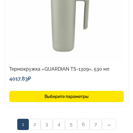
Опции
можно
выбрать
на
странице
товара.
Термокружка «GUARDIAN TS-1309», 530 мл
4017,83
₽
Выберите параметры
1
2
3
4
5
6
7
→