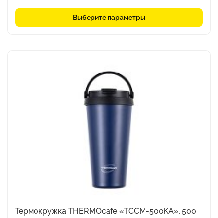
Выберите параметры
Этот
товар
имеет
несколько
вариаций.
Опции
можно
выбрать
на
странице
товара.
Термокружка THERMOcafe «TCCM-500KA», 500