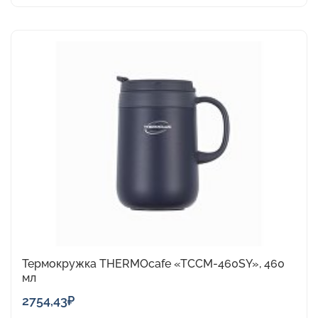
Этот
товар
имеет
несколько
вариаций.
Опции
можно
выбрать
на
странице
товара.
Термокружка THERMOcafe «TCCM-460SY», 460
мл
2754,43
₽