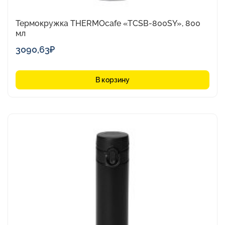
Термокружка THERMOcafe «TCSB-800SY», 800
мл
3090,63
₽
В корзину
Этот
товар
имеет
несколько
вариаций.
Опции
можно
выбрать
на
странице
товара.