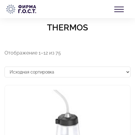
Перейти
БЛОГ
к
Главная
/ THERMOS
содержимому
THERMOS
КОНТАКТЫ
Отображение 1–12 из 75