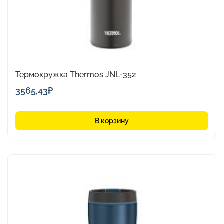
Термокружка Thermos JNL-352
3565,43
₽
В корзину
Этот
товар
имеет
несколько
вариаций.
Опции
можно