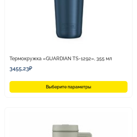
выбрать
на
странице
товара.
Термокружка «GUARDIAN TS-1292», 355 мл
3455,23
₽
Выберите параметры
Этот
товар
имеет
несколько
вариаций.