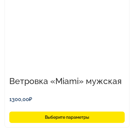
несколько
вариаций.
Опции
можно
выбрать
на
странице
товара.
Ветровка «Miami» мужская
1300,00
₽
Выберите параметры