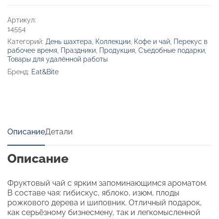
100
г.
Артикул:
14554
Категорий:
День шахтера
,
Коллекции
,
Кофе и чай
,
Перекус в
рабочее время
,
Праздники
,
Продукция
,
Съедобные подарки
,
Товары для удалённой работы
Бренд:
Eat&Bite
Описание
Детали
Описание
Фруктовый чай с ярким запоминающимся ароматом.
В составе чая: гибискус, яблоко, изюм, плоды
рожкового дерева и шиповник. Отличный подарок,
как серьёзному бизнесмену, так и легкомысленной