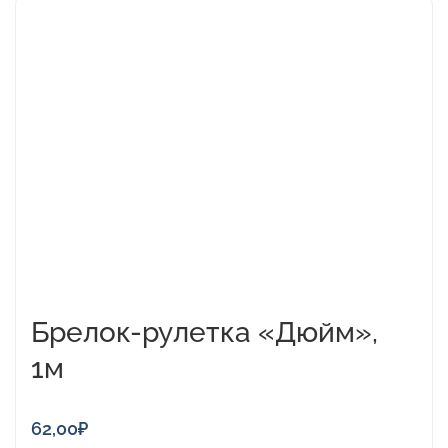
Этот
товар
имеет
несколько
вариаций.
Опции
можно
выбрать
на
странице
товара.
Брелок-рулетка «Дюйм»,
1м
62,00
₽