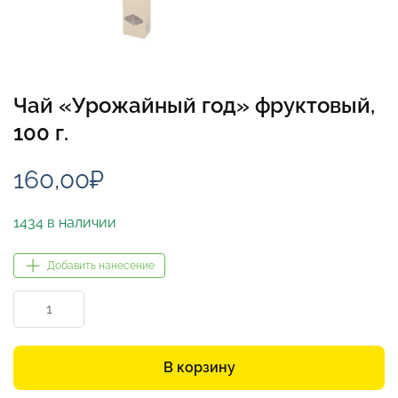
Чай «Урожайный год» фруктовый,
100 г.
160,00
₽
1434 в наличии
Добавить нанесение
Количество
товара
Чай
«Урожайный
В корзину
год»
фруктовый,