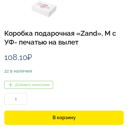
Коробка подарочная «Zand», M с
УФ- печатью на вылет
108,10
₽
22 в наличии
Добавить нанесение
Количество
товара
Коробка
подарочная
В корзину
«Zand»,
M