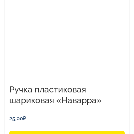
имеет
несколько
вариаций.
Опции
можно
выбрать
на
странице
товара.
Ручка пластиковая
шариковая «Наварра»
25,00
₽