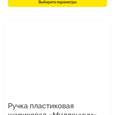
Выберите параметры
Этот
товар
имеет
несколько
вариаций.
Опции
можно
выбрать
на
странице
товара.
Ручка пластиковая