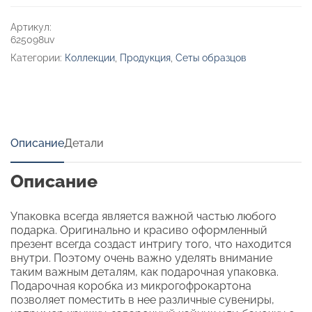
с
УФ-
Артикул:
печатью
625098uv
на
Категории:
Коллекции
,
Продукция
,
Сеты образцов
вылет
Описание
Детали
Описание
Упаковка всегда является важной частью любого
подарка. Оригинально и красиво оформленный
презент всегда создаст интригу того, что находится
внутри. Поэтому очень важно уделять внимание
таким важным деталям, как подарочная упаковка.
Подарочная коробка из микрогофрокартона
позволяет поместить в нее различные сувениры,