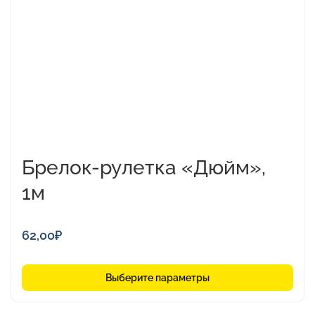
Опции
можно
выбрать
на
странице
товара.
Брелок-рулетка «Дюйм»,
1м
62,00
₽
Выберите параметры