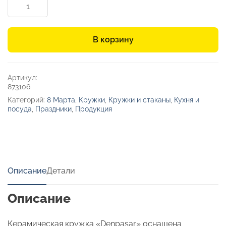
Количество
товара
Кружка
с
В корзину
пробковым
дном
и
крышкой
Артикул:
«Denpasar»
873106
Категорий:
8 Марта
,
Кружки
,
Кружки и стаканы
,
Кухня и
посуда
,
Праздники
,
Продукция
Описание
Детали
Описание
Керамическая кружка «Denpasar» оснащена