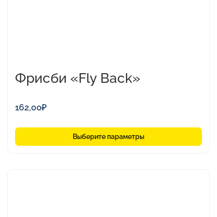
странице
товара.
Фрисби «Fly Back»
162,00
₽
Выберите параметры
Этот
товар
имеет
несколько
вариаций.