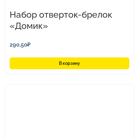
Набор отверток-брелок
«Домик»
290,50
₽
В корзину
Этот
товар
имеет
несколько
вариаций.
Опции
можно
выбрать
на