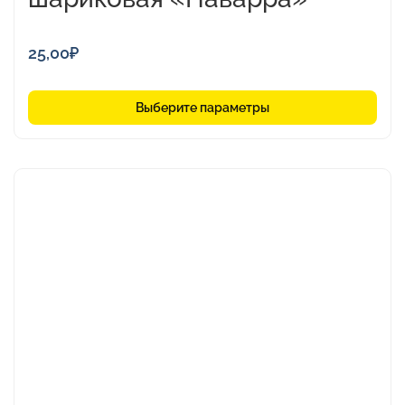
25,00
₽
Выберите параметры
Этот
товар
имеет
несколько
вариаций.
Опции
можно
выбрать
на
странице
товара.