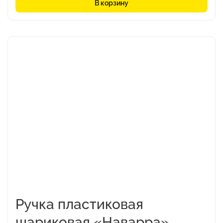
В корзину
Этот
товар
имеет
несколько
вариаций.
Опции
можно
выбрать
на
странице
товара.
Ручка пластиковая
шариковая «Наварра»