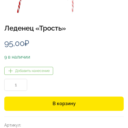
Леденец «Трость»
95,00
₽
9 в наличии
Добавить нанесение
Количество
товара
Леденец
«Трость»
В корзину
Артикул: