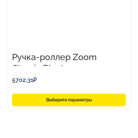
Опции
можно
выбрать
на
странице
товара.
Ручка-роллер Zoom
Classic Black
5702,31
₽
Выберите параметры