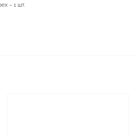
ех – 1 шт.
Этот
товар
имеет
несколько
вариаций.