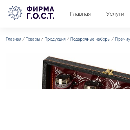
Перейти
к
Главная
Услуги
содержимому
Главная
/
Товары
/
Продукция
/
Подарочные наборы
/
Премиу