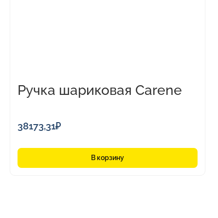
Ручка шариковая Carene
38173,31
₽
В корзину