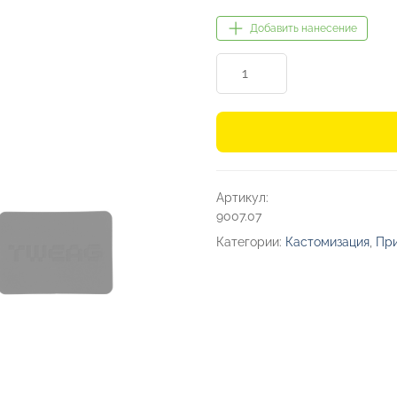
Добавить нанесение
Количество
товара
Патч
«Прямоугольный»,
nubuk
Артикул:
9007.07
Категории:
Кастомизация
,
При