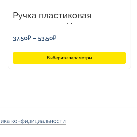
товара.
Ручка пластиковая
шариковая «Империал»
Диапазон
37,50
₽
–
53,50
₽
цен:
37,50₽
Выберите параметры
–
53,50₽
ика конфидициальности