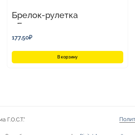
Брелок-рулетка
«Баррель», 1м
177,50
₽
В корзину
Полит
 Г.О.С.Т."