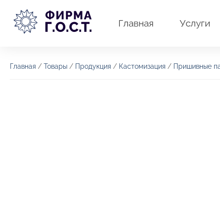
Перейти
к
Главная
Услуги
содержимому
Главная
/
Товары
/
Продукция
/
Кастомизация
/
Пришивные п