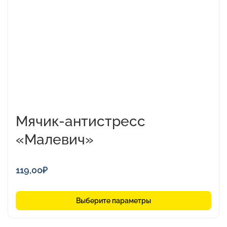
Опции
можно
выбрать
на
странице
товара.
Мячик-антистресс
«Малевич»
119,00
₽
Выберите параметры