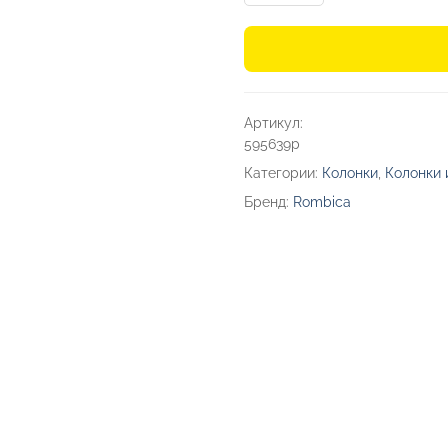
Портативная
колонка
«Mysound
Mia»
Артикул:
595639p
Категории:
Колонки
,
Колонки 
Бренд:
Rombica