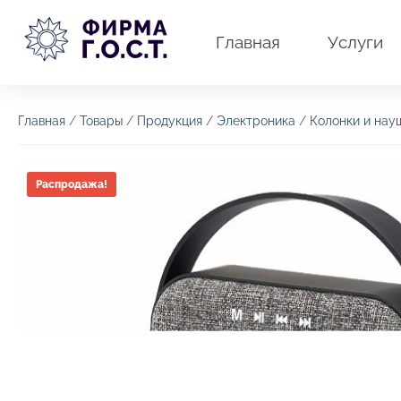
Перейти
к
Главная
Услуги
содержимому
Главная
/
Товары
/
Продукция
/
Электроника
/
Колонки и нау
Распродажа!