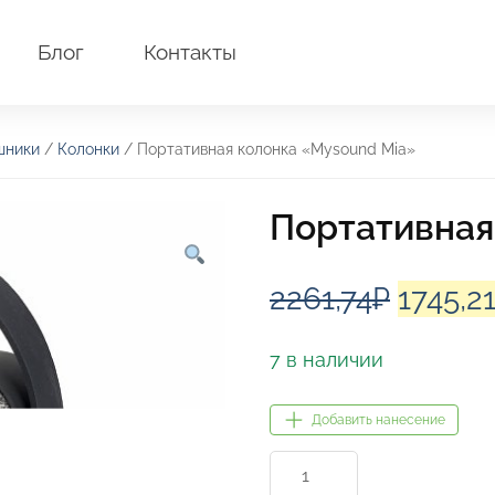
Блог
Контакты
шники
/
Колонки
/ Портативная колонка «Mysound Mia»
Портативная
Перво
2261,74
₽
1745,2
цена
7 в наличии
соста
Добавить нанесение
2261,74
Количество
товара