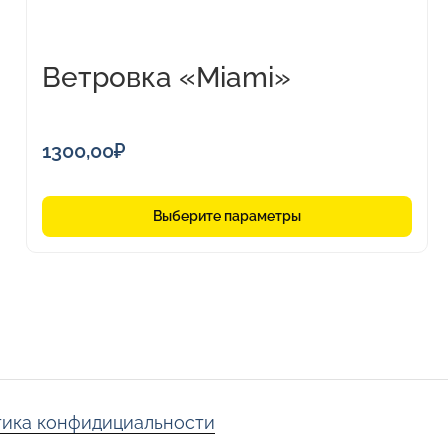
странице
товара.
Ветровка «Miami»
мужская
1300,00
₽
Выберите параметры
ика конфидициальности