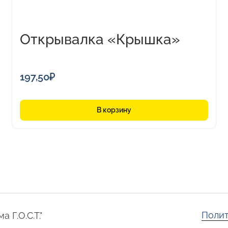
Открывалка «Крышка»
197,50
₽
В корзину
Полит
 Г.О.С.Т."