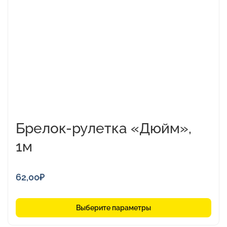
вариаций.
Опции
можно
выбрать
на
странице
товара.
Брелок-рулетка «Дюйм»,
1м
62,00
₽
Выберите параметры