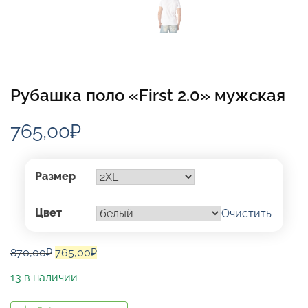
Рубашка поло «First 2.0» мужская
765,00
₽
Размер
Цвет
Очистить
Первоначальная
Текущая
870,00
₽
765,00
₽
цена
цена:
13 в наличии
составляла
765,00₽.
870,00₽.