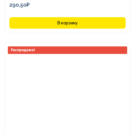
290,50
₽
В корзину
Этот
Распродажа!
товар
имеет
несколько
вариаций.
Опции
можно
выбрать
на
странице
товара.