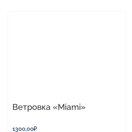
Этот
товар
имеет
несколько
вариаций.
Опции
можно
выбрать
на
странице
товара.
Ветровка «Miami»
мужская
1300,00
₽