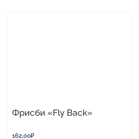
Этот
товар
имеет
несколько
вариаций.
Опции
можно
выбрать
на
странице
товара.
Фрисби «Fly Back»
162,00
₽