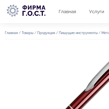
Перейти
к
Главная
Услуги
содержимому
Главная
/
Товары
/
Продукция
/
Пишущие инструменты
/
Мет