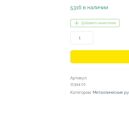
5316 в наличии
Добавить нанесение
Количество
товара
Ручка
металлическая
шариковая
«Имидж»
Артикул:
11344.01
Категории:
Металлические ру