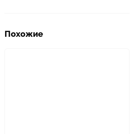
Похожие
Этот
товар
имеет
несколько
вариаций.
Опции
можно
выбрать
на
странице
товара.