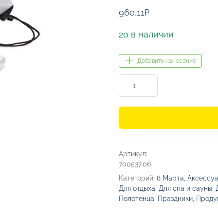
960,11
₽
20 в наличии
Добавить нанесение
Количество
товара
Спортивный набор с
бутылкой
и
полотенцем «Beginner
Артикул:
700537.06
Категорий:
8 Марта
,
Аксессуа
Для отдыха
,
Для спа и сауны
,
Полотенца
,
Праздники
,
Проду