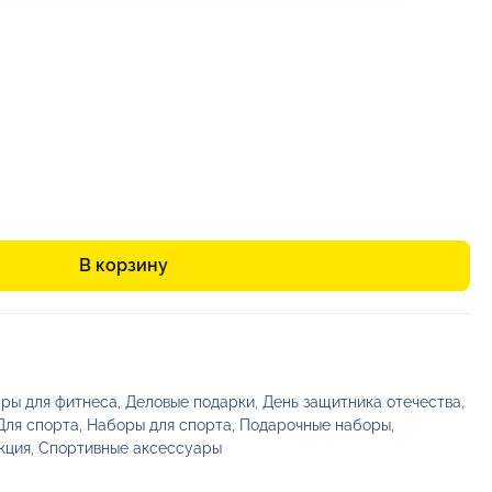
976,53₽
В корзину
»
ры для фитнеса
,
Деловые подарки
,
День защитника отечества
,
Для спорта
,
Наборы для спорта
,
Подарочные наборы
,
кция
,
Спортивные аксессуары