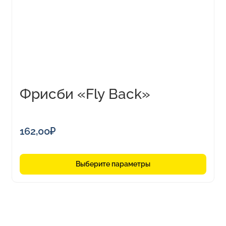
Опции
можно
выбрать
на
странице
товара.
Фрисби «Fly Back»
162,00
₽
Выберите параметры