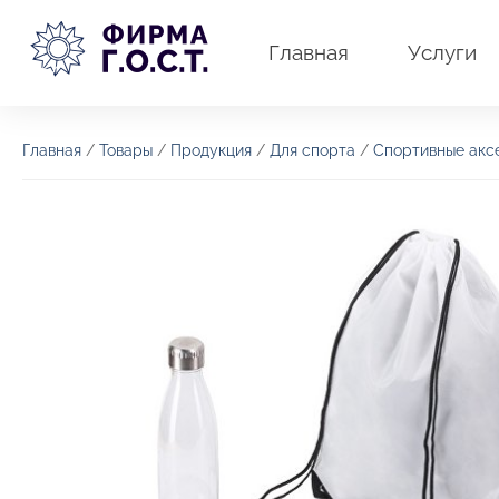
Перейти
к
Главная
Услуги
содержимому
Главная
/
Товары
/
Продукция
/
Для спорта
/
Спортивные акс