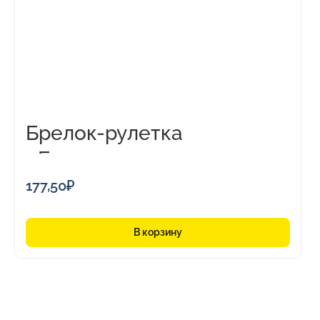
Брелок-рулетка
«Баррель», 1м
177,50
₽
В корзину