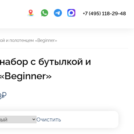
+7 (495) 118-29-48
ой и полотенцем «Beginner»
набор с бутылкой и
«Beginner»
Диапазон
3
₽
цен:
960,11₽
Очистить
–