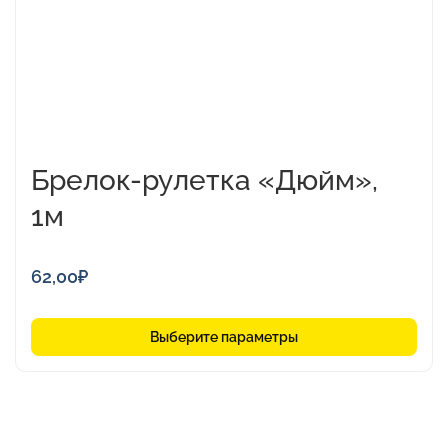
на
странице
товара.
Брелок-рулетка «Дюйм»,
1м
62,00
₽
Выберите параметры