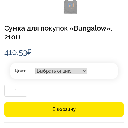
Сумка для покупок «Bungalow»,
210D
410,53
₽
Цвет
Количество
товара
Сумка
для
В корзину
покупок
«Bungalow»,
210D