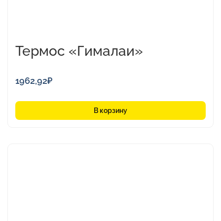
Термос «Гималаи»
1962,92
₽
В корзину
Этот
товар
имеет
несколько
вариаций.
Опции
можно
выбрать