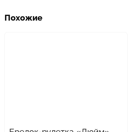
Похожие
Этот
товар
имеет
несколько
вариаций.
Опции
можно
выбрать
на
странице
товара.
Брелок-рулетка «Дюйм»,