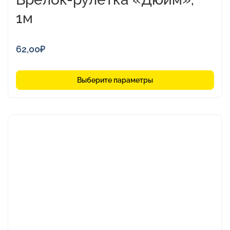
1м
62,00
₽
Выберите параметры
Этот
товар
имеет
несколько
вариаций.
Опции
можно
выбрать
на
странице
товара.